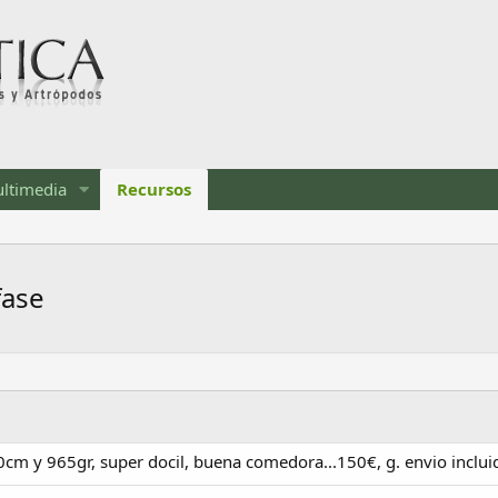
ltimedia
Recursos
fase
0cm y 965gr, super docil, buena comedora...150€, g. envio inclui