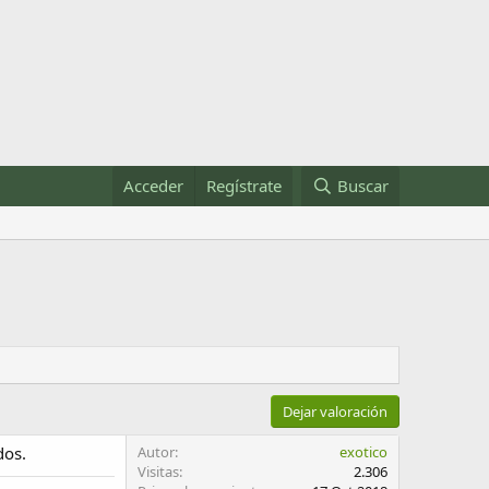
Acceder
Regístrate
Buscar
Dejar valoración
dos.
Autor
exotico
Visitas
2.306