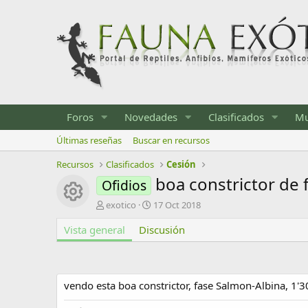
Foros
Novedades
Clasificados
Mu
Últimas reseñas
Buscar en recursos
Recursos
Clasificados
Cesión
boa constrictor de 
Ofidios
Icono del recurso
A
F
exotico
17 Oct 2018
u
e
Vista general
t
Discusión
c
o
h
r
a
d
e
vendo esta boa constrictor, fase Salmon-Albina, 1'3
c
r