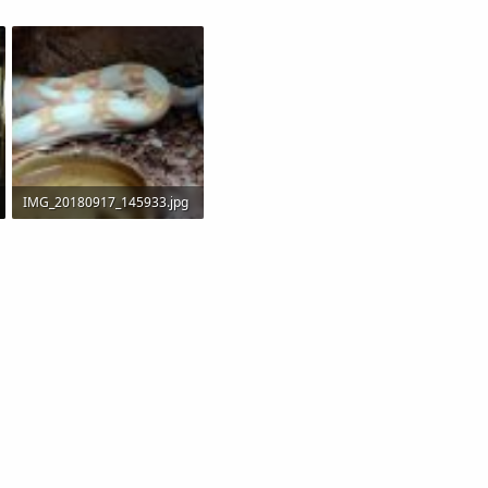
IMG_20180917_145933.jpg
328,4 KB · Visitas: 490