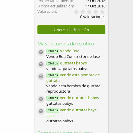
Primer lanzamiento
17 Oct 2018
Última actualización
17 Oct 2018
0
Valoración
,
0 valoraciones
0
0
e
Únete a la discusión
s
t
r
Más recursos de exotico
e
l
Vendo Boa
Ofidios
Icono del recurso
l
Vendo Boa Constrictor de fase
a
guttatas babys
Ofidios
(
Icono del recurso
vendo 4 guttatas babys
s
)
vendo esta hembra de
Ofidios
Icono del recurso
guttata
vendo esta hembra de guttata
reproductora
vendo guttatas babys
Ofidios
Icono del recurso
guttatas babys
vendo guttatas bays
Ofidios
Icono del recurso
fases
guttatas babys
Compartir este recurso