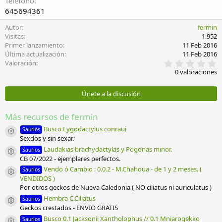
Teléfono
645694361
Autor
fermin
Visitas
1.952
Primer lanzamiento
11 Feb 2016
Última actualización
11 Feb 2016
0
Valoración
,
0 valoraciones
0
0
e
Únete a la discusión
s
t
r
Más recursos de fermin
e
l
Busco Lygodactylus conraui
Saurios
Icono del recurso
l
Sexdos y sin sexar.
a
Laudakias brachydactylas y Pogonas minor.
Saurios
(
Icono del recurso
CB 07/2022 - ejemplares perfectos.
s
)
Vendo ó Cambio : 0.0.2 - M.Chahoua - de 1 y 2 meses. (
Saurios
Icono del recurso
VENDIDOS )
Por otros geckos de Nueva Caledonia ( NO ciliatus ni auriculatus )
Hembra C.Ciliatus
Saurios
Icono del recurso
Geckos crestados - ENVIO GRATIS
Busco 0.1 Jacksonii Xantholophus // 0.1 Mniarogekko
Saurios