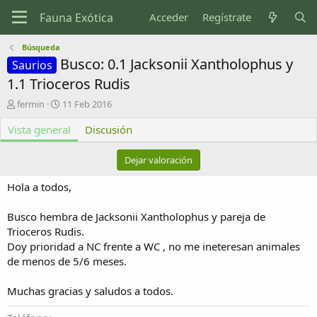
Acceder
Regístrate
Búsqueda
Busco: 0.1 Jacksonii Xantholophus y
Saurios
1.1 Trioceros Rudis
A
F
fermin
11 Feb 2016
u
e
Vista general
t
c
Discusión
o
h
r
a
Dejar valoración
d
e
Hola a todos,
c
r
Busco hembra de Jacksonii Xantholophus y pareja de
e
Trioceros Rudis.
a
c
Doy prioridad a NC frente a WC , no me ineteresan animales
i
de menos de 5/6 meses.
ó
n
Muchas gracias y saludos a todos.