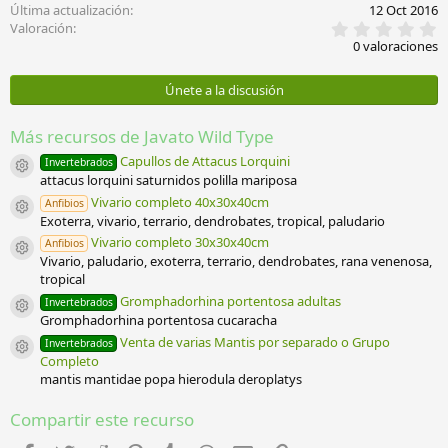
Última actualización
12 Oct 2016
0
Valoración
,
0 valoraciones
0
0
e
Únete a la discusión
s
t
r
Más recursos de Javato Wild Type
e
l
Capullos de Attacus Lorquini
Invertebrados
Icono del recurso
l
attacus lorquini saturnidos polilla mariposa
a
Vivario completo 40x30x40cm
Anfibios
(
Icono del recurso
Exoterra, vivario, terrario, dendrobates, tropical, paludario
s
)
Vivario completo 30x30x40cm
Anfibios
Icono del recurso
Vivario, paludario, exoterra, terrario, dendrobates, rana venenosa,
tropical
Gromphadorhina portentosa adultas
Invertebrados
Icono del recurso
Gromphadorhina portentosa cucaracha
Venta de varias Mantis por separado o Grupo
Invertebrados
Icono del recurso
Completo
mantis mantidae popa hierodula deroplatys
Compartir este recurso