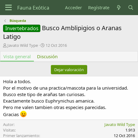
Acceder
Regístrate
Búsqueda
Busco Amblipigios o Aranas
Invertebrados
Latigo
A
F
Javato Wild Type
12 Oct 2016
u
e
Vista general
t
Discusión
c
o
h
r
a
Dejar valoración
d
e
Hola a todos.
c
Por el motivo de una practica/mascota para la universidad.
r
Busco este tipo de arañas tan curiosas.
e
Exactamente busco Euphrynichus amanica.
a
c
Pero me valen tambien otras especies parecidas.
i
Gracias
ó
n
Autor
Javato Wild Type
Visitas
1.913
Primer lanzamiento
12 Oct 2016