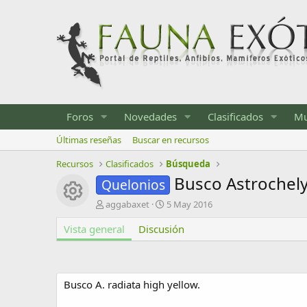
Foros
Novedades
Clasificados
Mu
Últimas reseñas
Buscar en recursos
Recursos
Clasificados
Búsqueda
Busco Astrochely
Quelonios
Icono del recurso
A
F
aggabaxet
5 May 2016
u
e
Vista general
t
Discusión
c
o
h
r
a
d
e
Busco A. radiata high yellow.
c
r