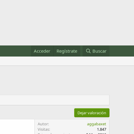
Acceder
Regístrate
Buscar
Dejar valoración
Autor
aggabaxet
Visitas
1.847