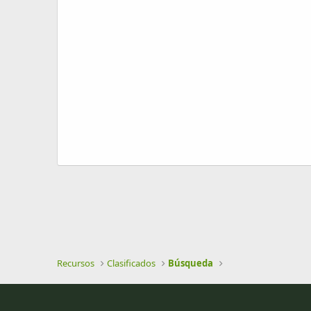
e
a
c
i
ó
n
Recursos
Clasificados
Búsqueda