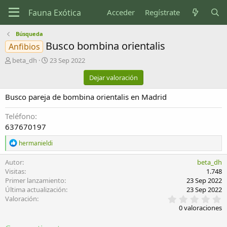
Acceder
Regístrate
Búsqueda
Busco bombina orientalis
Anfibios
A
F
beta_dh
23 Sep 2022
u
e
Dejar valoración
t
c
o
h
Busco pareja de bombina orientalis en Madrid
r
a
d
e
Teléfono
c
637670197
r
e
R
hermanieldi
e
a
a
c
Autor
beta_dh
c
i
Visitas
1.748
c
ó
Primer lanzamiento
23 Sep 2022
i
n
Última actualización
23 Sep 2022
o
0
Valoración
n
,
e
0 valoraciones
0
s
0
: