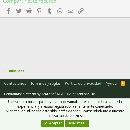
Compartir este recurso
e
s
t
Facebook
Twitter
Reddit
Pinterest
Tumblr
WhatsApp
Email
Enlace
r
e
l
l
a
(
s
)
Búsqueda
Contáctanos
Términos y reglas
Política de privacidad
Ayuda
R
S
S
®
Community platform by XenForo
© 2010-2022 XenForo Ltd.
Utilizamos cookies para ayudar a personalizar el contenido, adaptar la
experiencia, y si estás registrado, a mantenerte conectado.
Al continuar utilizando este sitio, estás dando tu consentimiento a nuestra
utilización de cookies.
Aceptar
Saber más…