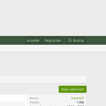
Acceder
Regístrate
Buscar
Dejar valoración
Autor
lirayerai7
Visitas
1.950