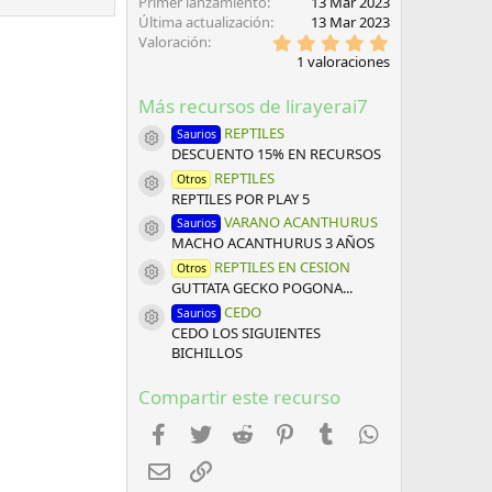
Primer lanzamiento
13 Mar 2023
Última actualización
13 Mar 2023
5
Valoración
,
1 valoraciones
0
0
Más recursos de lirayerai7
e
s
REPTILES
Saurios
t
Icono del recurso
DESCUENTO 15% EN RECURSOS
r
e
REPTILES
Otros
l
Icono del recurso
REPTILES POR PLAY 5
l
a
VARANO ACANTHURUS
Saurios
Icono del recurso
(
MACHO ACANTHURUS 3 AÑOS
s
REPTILES EN CESION
)
Otros
Icono del recurso
GUTTATA GECKO POGONA...
CEDO
Saurios
Icono del recurso
CEDO LOS SIGUIENTES
BICHILLOS
Compartir este recurso
Facebook
Twitter
Reddit
Pinterest
Tumblr
WhatsApp
Email
Enlace