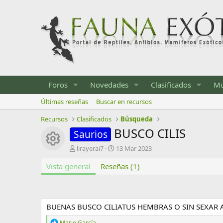
Foros
Novedades
Clasificados
Mu
Últimas reseñas
Buscar en recursos
Recursos
Clasificados
Búsqueda
BUSCO CILIS
Saurios
Icono del recurso
A
F
lirayerai7
13 Mar 2023
u
e
Vista general
t
Reseñas (1)
c
o
h
r
a
d
e
BUENAS BUSCO CILIATUS HEMBRAS O SIN SEXAR 
c
r
R
Mario García