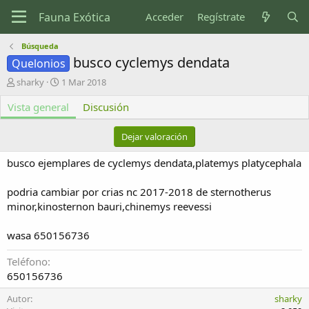
Acceder
Regístrate
Búsqueda
busco cyclemys dendata
Quelonios
A
F
sharky
1 Mar 2018
u
e
Vista general
t
c
Discusión
o
h
r
a
Dejar valoración
d
e
busco ejemplares de cyclemys dendata,platemys platycephala
c
r
podria cambiar por crias nc 2017-2018 de sternotherus
e
minor,kinosternon bauri,chinemys reevessi
a
c
i
wasa 650156736
ó
n
Teléfono
650156736
Autor
sharky