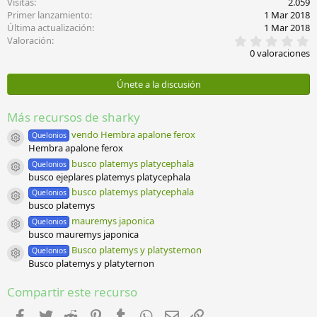
Visitas
2.059
Primer lanzamiento
1 Mar 2018
Última actualización
1 Mar 2018
0
Valoración
,
0 valoraciones
0
0
e
Únete a la discusión
s
t
r
Más recursos de sharky
e
l
vendo Hembra apalone ferox
Quelonios
Icono del recurso
l
Hembra apalone ferox
a
busco platemys platycephala
Quelonios
(
Icono del recurso
busco ejeplares platemys platycephala
s
)
busco platemys platycephala
Quelonios
Icono del recurso
busco platemys
mauremys japonica
Quelonios
Icono del recurso
busco mauremys japonica
Busco platemys y platysternon
Quelonios
Icono del recurso
Busco platemys y platyternon
Compartir este recurso
Facebook
Twitter
Reddit
Pinterest
Tumblr
WhatsApp
Email
Enlace