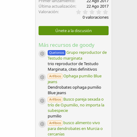
Primer lanzamiento
22 Ago 2017
Última actualización
22 Ago 2017
0
Valoración
,
0 valoraciones
0
0
e
Únete a la discusión
s
t
r
Más recursos de goody
e
l
Grupo reproductor de
Quelonios
Icono del recurso
l
Testudo marginata
a
trio reproductor de Testudo
(
Marginata, cites definitivos
s
)
Ophaga pumilio Blue
Anfibios
Icono del recurso
jeans
Dendrobates ophaga pumilio
Blue jeans
Busco pareja sexada o
Anfibios
Icono del recurso
trío de O.pumilio, no importa la
subespecie
pumilio
busco alimento vivo
Anfibios
Icono del recurso
para dendrobates en Murcia o
cercanías