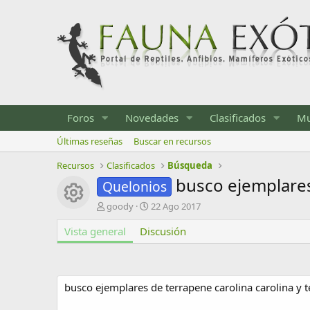
Foros
Novedades
Clasificados
Mu
Últimas reseñas
Buscar en recursos
Recursos
Clasificados
Búsqueda
busco ejemplares
Quelonios
Icono del recurso
A
F
goody
22 Ago 2017
u
e
Vista general
t
Discusión
c
o
h
r
a
d
e
busco ejemplares de terrapene carolina carolina y t
c
r