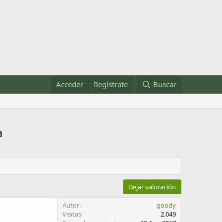
Acceder
Regístrate
Buscar
a
Dejar valoración
Autor
goody
Visitas
2.049