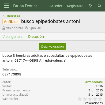
Acceder
Regístrate
Búsqueda
busco epipedobates antoni
Anfibios
A
F
alfredoorata
5 Jun 2015
u
e
Vista general
t
Discusión
c
o
h
r
a
Dejar valoración
d
e
busco 3 hembras adultas o subadultas de epipedobates
c
antoni. 68717----0898 Alfredo(valencia)
r
e
Teléfono
a
687170898
c
i
Autor
alfredoorata
ó
Visitas
2.096
n
Primer lanzamiento
5 Jun 2015
Última actualización
5 Jun 2015
0
Valoración
,
0 valoraciones