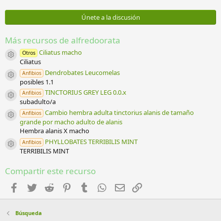
0
0
e
Únete a la discusión
s
t
r
Más recursos de alfredoorata
e
l
Ciliatus macho
Otros
Icono del recurso
l
Ciliatus
a
Dendrobates Leucomelas
Anfibios
(
Icono del recurso
posibles 1.1
s
)
TINCTORIUS GREY LEG 0.0.x
Anfibios
Icono del recurso
subadulto/a
Cambio hembra adulta tinctorius alanis de tamaño
Anfibios
Icono del recurso
grande por macho adulto de alanis
Hembra alanis X macho
PHYLLOBATES TERRIBILIS MINT
Anfibios
Icono del recurso
TERRIBILIS MINT
Compartir este recurso
Facebook
Twitter
Reddit
Pinterest
Tumblr
WhatsApp
Email
Enlace
Búsqueda