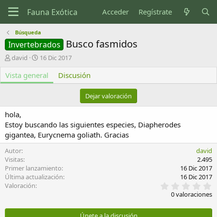
Acceder
Regístrate
Búsqueda
Busco fasmidos
Invertebrados
A
F
david
16 Dic 2017
u
e
Vista general
t
c
Discusión
o
h
r
a
Dejar valoración
d
e
hola,
c
Estoy buscando las siguientes especies, Diapherodes
r
gigantea, Eurycnema goliath. Gracias
e
a
Autor
david
c
Visitas
2.495
i
Primer lanzamiento
16 Dic 2017
ó
Última actualización
16 Dic 2017
n
0
Valoración
,
0 valoraciones
0
0
e
Únete a la discusión