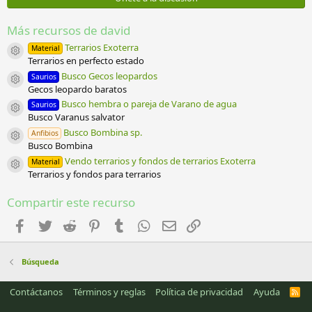
s
t
r
Más recursos de david
e
l
Terrarios Exoterra
Material
Icono del recurso
l
Terrarios en perfecto estado
a
Busco Gecos leopardos
Saurios
(
Icono del recurso
Gecos leopardo baratos
s
)
Busco hembra o pareja de Varano de agua
Saurios
Icono del recurso
Busco Varanus salvator
Busco Bombina sp.
Anfibios
Icono del recurso
Busco Bombina
Vendo terrarios y fondos de terrarios Exoterra
Material
Icono del recurso
Terrarios y fondos para terrarios
Compartir este recurso
Facebook
Twitter
Reddit
Pinterest
Tumblr
WhatsApp
Email
Enlace
Búsqueda
Contáctanos
Términos y reglas
Política de privacidad
Ayuda
R
S
S