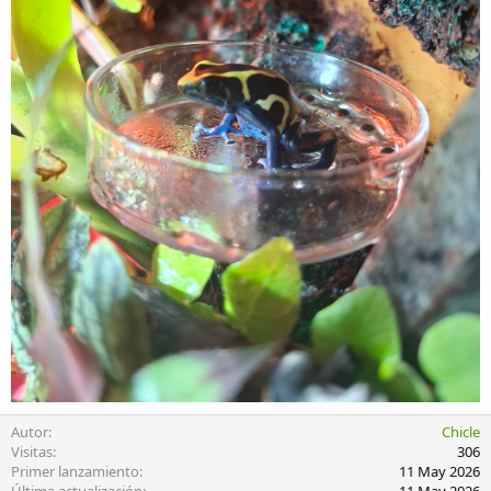
Autor
Chicle
Visitas
306
Primer lanzamiento
11 May 2026
Última actualización
11 May 2026