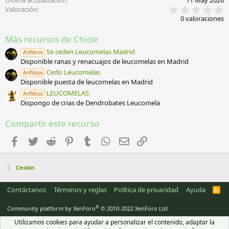
0
Valoración
,
0 valoraciones
0
0
Más recursos de Chicle
e
s
Se ceden Leucomelas Madrid
Anfibios
t
Disponible ranas y renacuajos de leucomelas en Madrid
r
e
Cedo Leucomelas
Anfibios
l
Disponible puesta de leucomelas en Madrid
l
a
LEUCOMELAS
Anfibios
(
Dispongo de crias de Dendrobates Leucomela
s
)
Compartir este recurso
Facebook
Twitter
Reddit
Pinterest
Tumblr
WhatsApp
Email
Enlace
Cesión
Contáctanos
Términos y reglas
Política de privacidad
Ayuda
R
S
S
®
Community platform by XenForo
© 2010-2022 XenForo Ltd.
Utilizamos cookies para ayudar a personalizar el contenido, adaptar la