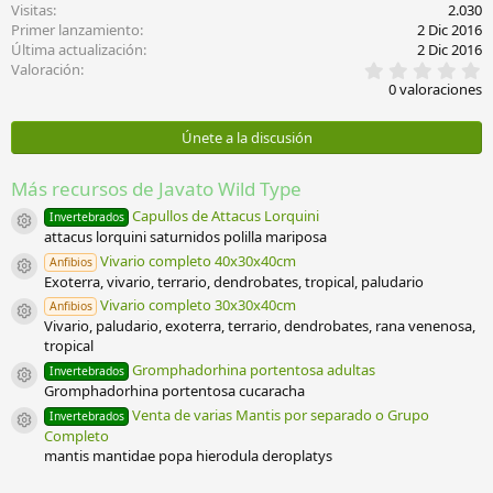
Visitas
2.030
Primer lanzamiento
2 Dic 2016
Última actualización
2 Dic 2016
0
Valoración
,
0 valoraciones
0
0
e
Únete a la discusión
s
t
r
Más recursos de Javato Wild Type
e
l
Capullos de Attacus Lorquini
Invertebrados
Icono del recurso
l
attacus lorquini saturnidos polilla mariposa
a
Vivario completo 40x30x40cm
Anfibios
(
Icono del recurso
Exoterra, vivario, terrario, dendrobates, tropical, paludario
s
)
Vivario completo 30x30x40cm
Anfibios
Icono del recurso
Vivario, paludario, exoterra, terrario, dendrobates, rana venenosa,
tropical
Gromphadorhina portentosa adultas
Invertebrados
Icono del recurso
Gromphadorhina portentosa cucaracha
Venta de varias Mantis por separado o Grupo
Invertebrados
Icono del recurso
Completo
mantis mantidae popa hierodula deroplatys