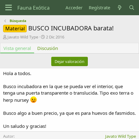
Acceder
Regístrate
Búsqueda
BUSCO INCUBADORA barata!
Material
A
F
Javato Wild Type
2 Dic 2016
u
e
Vista general
t
Discusión
c
o
h
r
a
Dejar valoración
d
e
Hola a todos.
c
r
Busco incubadora en la que se pueda ver el interior, que
e
tenga una puerta transparente o translucida. Tipo exo terra o
a
c
herp nursey
i
ó
Busco algo a buen precio, ya que es para huevos de fasmidos.
n
Un saludo y gracias!
Autor
Javato Wild Type