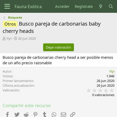
Acceder
Regístrate
Búsqueda
Busco pareja de carbonarias baby
Otros
cherry heads
A
F
Yiyi
26 Jun 2020
u
e
Dejar valoración
t
c
o
h
Busco pareja de carbonarias cherry head a ser posible menos
r
a
d
de un año precio razonable
e
c
Autor
Yiyi
r
Visitas
1.946
e
Primer lanzamiento
26 Jun 2020
a
Última actualización
26 Jun 2020
0
c
Valoración
,
i
0 valoraciones
0
ó
0
n
Compartir este recurso
e
s
t
Facebook
Twitter
Reddit
Pinterest
Tumblr
WhatsApp
Email
Enlace