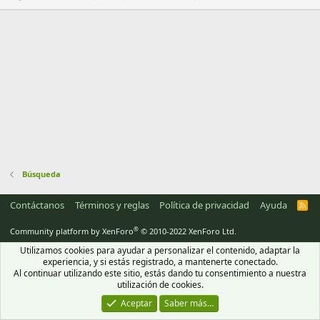
r
e
l
l
a
(
s
)
Búsqueda
Contáctanos
Términos y reglas
Política de privacidad
Ayuda
R
S
S
®
Community platform by XenForo
© 2010-2022 XenForo Ltd.
Utilizamos cookies para ayudar a personalizar el contenido, adaptar la
experiencia, y si estás registrado, a mantenerte conectado.
Al continuar utilizando este sitio, estás dando tu consentimiento a nuestra
utilización de cookies.
Aceptar
Saber más…