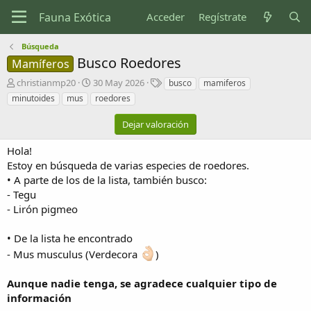
Acceder
Regístrate
Búsqueda
Busco Roedores
Mamíferos
A
F
E
christianmp20
30 May 2026
busco
mamiferos
u
e
t
minutoides
mus
roedores
t
c
i
o
h
q
Dejar valoración
r
a
u
d
e
Hola!
e
t
Estoy en búsqueda de varias especies de roedores.
c
a
• A parte de los de la lista, también busco:
r
s
- Tegu
e
a
- Lirón pigmeo
c
i
• De la lista he encontrado
ó
- Mus musculus (Verdecora
)
n
Aunque nadie tenga, se agradece cualquier tipo de
información