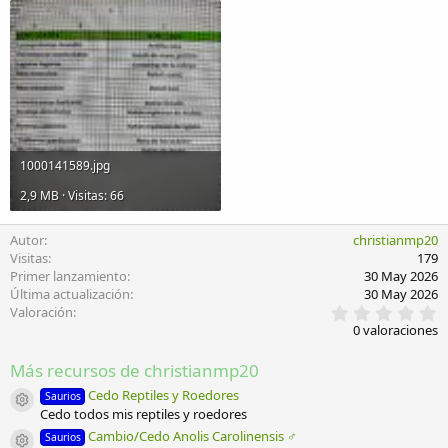
1000141589.jpg
2,9 MB · Visitas: 66
Autor
christianmp20
Visitas
179
Primer lanzamiento
30 May 2026
Última actualización
30 May 2026
0
Valoración
,
0 valoraciones
0
0
Más recursos de christianmp20
e
s
Cedo Reptiles y Roedores
Saurios
t
Icono del recurso
Cedo todos mis reptiles y roedores
r
e
Cambio/Cedo Anolis Carolinensis ♂️
Saurios
l