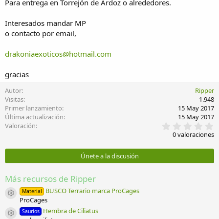
Para entrega en Torrejón de Ardoz o alrededores.
Interesados mandar MP
o contacto por email,
drakoniaexoticos@hotmail.com
gracias
Autor
Ripper
Visitas
1.948
Primer lanzamiento
15 May 2017
Última actualización
15 May 2017
0
Valoración
,
0 valoraciones
0
0
e
Únete a la discusión
s
t
r
Más recursos de Ripper
e
l
BUSCO Terrario marca ProCages
Material
Icono del recurso
l
ProCages
a
Hembra de Ciliatus
Saurios
(
Icono del recurso