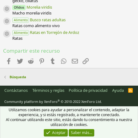
gecko, ciliatus
s
)
Morelia viridis
Ofidios
Icono del recurso
Macho morelia viridis
Busco ratas adultas
Alimento
Icono del recurso
Ratas como alimento vivo
Ratas en Torrejón de Ardoz
Alimento
Icono del recurso
Ratas
Compartir este recurso
Facebook
Twitter
Reddit
Pinterest
Tumblr
WhatsApp
Email
Enlace
Búsqueda
Contáctanos
Términos y reglas
Política de privacidad
Ayuda
R
S
S
®
Community platform by XenForo
© 2010-2022 XenForo Ltd.
Utilizamos cookies para ayudar a personalizar el contenido, adaptar la
experiencia, y si estás registrado, a mantenerte conectado.
Al continuar utilizando este sitio, estás dando tu consentimiento a nuestra
utilización de cookies.
Aceptar
Saber más…