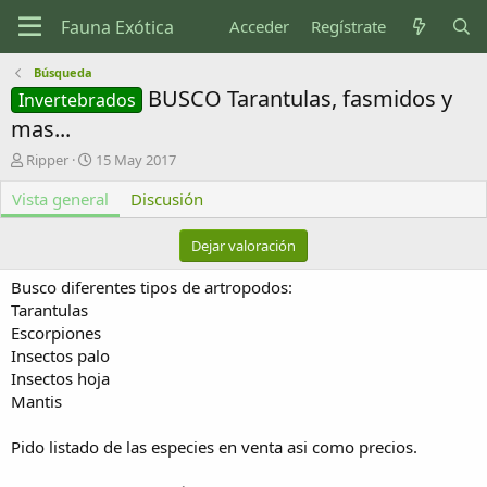
Acceder
Regístrate
Búsqueda
BUSCO Tarantulas, fasmidos y
Invertebrados
mas...
A
F
Ripper
15 May 2017
u
e
Vista general
t
c
Discusión
o
h
r
a
Dejar valoración
d
e
Busco diferentes tipos de artropodos:
c
Tarantulas
r
Escorpiones
e
Insectos palo
a
c
Insectos hoja
i
Mantis
ó
n
Pido listado de las especies en venta asi como precios.