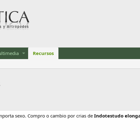
ltimedia
Recursos
s
mporta sexo. Compro o cambio por crias de
Indotestudo elong