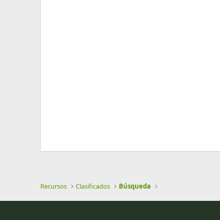
e
a
c
i
ó
n
Recursos
Clasificados
Búsqueda