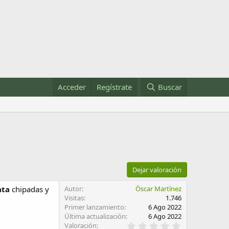
Acceder
Regístrate
Buscar
Dejar valoración
ata
chipadas y
Autor
Òscar Martínez
Visitas
1.746
Primer lanzamiento
6 Ago 2022
Última actualización
6 Ago 2022
0
Valoración