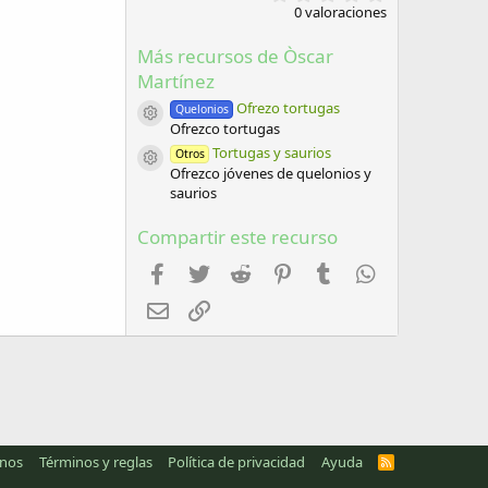
,
0 valoraciones
0
0
Más recursos de Òscar
e
s
Martínez
t
r
Ofrezo tortugas
Quelonios
e
Icono del recurso
Ofrezco tortugas
l
Tortugas y saurios
l
Otros
Icono del recurso
a
Ofrezco jóvenes de quelonios y
(
saurios
s
)
Compartir este recurso
Facebook
Twitter
Reddit
Pinterest
Tumblr
WhatsApp
Email
Enlace
anos
Términos y reglas
Política de privacidad
Ayuda
R
S