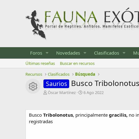
Foros
Novedades
Clasificados
Mu
Últimas reseñas
Buscar en recursos
Recursos
Clasificados
Búsqueda
Busco Tribolonotu
Saurios
Icono del recurso
A
F
Òscar Martínez
6 Ago 2022
u
e
t
c
o
h
Busco
Tribolonotus
r
, principalmente
a
gracilis,
no i
d
registradas
e
c
r