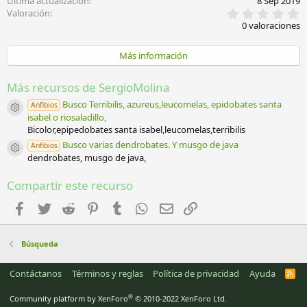
Última actualización
8 Sep 2019
0
Valoración
,
0 valoraciones
0
0
e
Más información
s
t
r
Más recursos de SergioMolina
e
l
Busco Terribilis, azureus,leucomelas, epidobates santa
Anfibios
Icono del recurso
l
isabel o riosaladillo,
a
Bicolor,epipedobates santa isabel,leucomelas,terribilis
(
Busco varias dendrobates. Y musgo de java
s
Anfibios
Icono del recurso
)
dendrobates, musgo de java,
Compartir este recurso
Facebook
Twitter
Reddit
Pinterest
Tumblr
WhatsApp
Email
Enlace
Búsqueda
Contáctanos
Términos y reglas
Política de privacidad
Ayuda
R
S
S
®
Community platform by XenForo
© 2010-2022 XenForo Ltd.