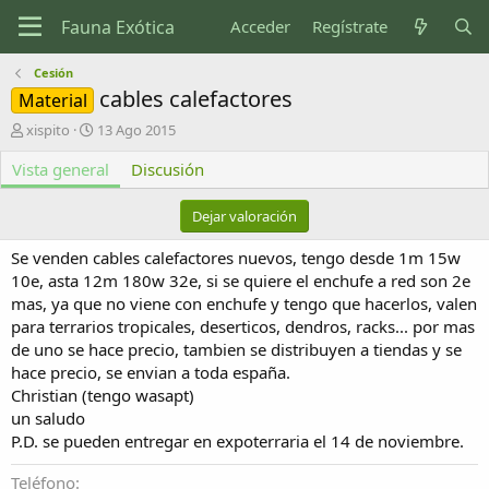
Acceder
Regístrate
Cesión
cables calefactores
Material
A
F
xispito
13 Ago 2015
u
e
Vista general
t
c
Discusión
o
h
r
a
Dejar valoración
d
e
Se venden cables calefactores nuevos, tengo desde 1m 15w
c
10e, asta 12m 180w 32e, si se quiere el enchufe a red son 2e
r
mas, ya que no viene con enchufe y tengo que hacerlos, valen
e
para terrarios tropicales, deserticos, dendros, racks... por mas
a
c
de uno se hace precio, tambien se distribuyen a tiendas y se
i
hace precio, se envian a toda españa.
ó
Christian (tengo wasapt)
n
un saludo
P.D. se pueden entregar en expoterraria el 14 de noviembre.
Teléfono