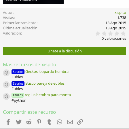
Autor
xispito
Visitas
1.738
Primer lanzamiento
13 Ago 2015
Última actualización
13 Ago 2015
0
Valoración
,
0 valoraciones
0
0
e
Únete a la discusión
s
t
r
Más recursos de xispito
e
l
Geckos leopardo hembra
Saurios
Icono del recurso
l
Eubles
a
Busco pareja de eubles
Saurios
(
Icono del recurso
Eubles
s
)
regius hembra para monta
Ofidios
Icono del recurso
#python
Compartir este recurso
Facebook
Twitter
Reddit
Pinterest
Tumblr
WhatsApp
Email
Enlace