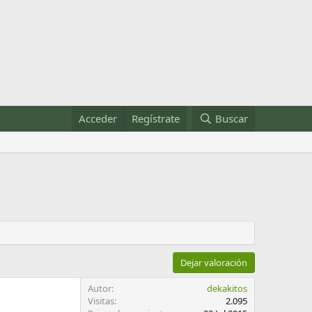
Acceder
Regístrate
Buscar
Dejar valoración
Autor
dekakitos
Visitas
2.095