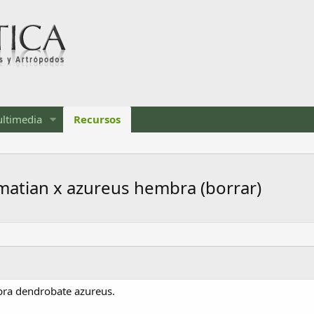
ltimedia
Recursos
lmatian x azureus hembra (borrar)
bra dendrobate azureus.