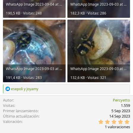
WhatsApp Image 2023-09-04 at 11.30.53.jpeg
WhatsApp Image 2023-09-03 at 08.12.03.jpeg
190,5 KB · Visitas: 248
182,3 KB · Visitas: 286
WhatsApp Image 2023-09-03 at 08.12.02.jpeg
WhatsApp Image 2023-09-03 at 08.12.03 (1).jpeg
191,4 KB · Visitas: 283
132,6 KB · Visitas: 321
R
esepoli
y
Joyamy
e
a
Autor
Percyetto
c
Visitas
1.559
c
Primer lanzamiento
5 Sep 2023
i
Última actualización
14 Sep 2023
o
5
Valoración
n
,
e
1 valoraciones
0
s