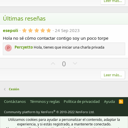
Leer más…
Últimas reseñas
5
esepoli
24 Sep 2023
,
Hola no sé cómo contactar contigo soy un poco torpe
0
0
e
Percyetto
Hola, tienes que iniciar una charla privada
P
s
t
r
U
D
0
e
p
o
l
l
v
w
Leer más…
a
(
o
n
s
t
v
Cesión
)
e
o
Contáctanos
Términos y reglas
Política de privacidad
Ayuda
R
t
S
e
S
®
Community platform by XenForo
© 2010-2022 XenForo Ltd.
Utilizamos cookies para ayudar a personalizar el contenido, adaptar la
experiencia, y si estás registrado, a mantenerte conectado.