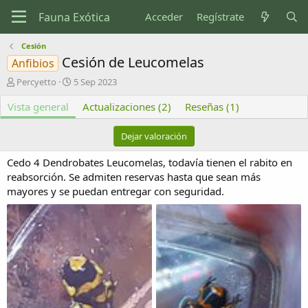
Acceder
Regístrate
Cesión
Cesión de Leucomelas
Anfibios
A
F
Percyetto
5 Sep 2023
u
e
Vista general
t
c
Actualizaciones (2)
Reseñas (1)
o
h
r
a
Dejar valoración
d
e
Cedo 4 Dendrobates Leucomelas, todavía tienen el rabito en
c
reabsorción. Se admiten reservas hasta que sean más
r
mayores y se puedan entregar con seguridad.
e
a
c
i
ó
n