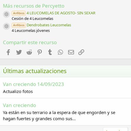
0
:
Más recursos de Percyetto
e
s
4 LEUCOMELAS DE AGOSTO- SIN SEXAR
Anfibios
t
Icono del recurso
Cesión de 4 Leucomelas
r
e
Dendrobates Leucomelas
Anfibios
l
Icono del recurso
4 Leucomelas jóvenes
l
a
(
Compartir este recurso
s
)
Facebook
Twitter
Reddit
Pinterest
Tumblr
WhatsApp
Email
Enlace
Últimas actualizaciones
Van creciendo 14/09/2023
Actualizo fotos
Van creciendo
Ya están en su terrario a la espera de que engorden y se
hagan fuertes y grandes como sus...