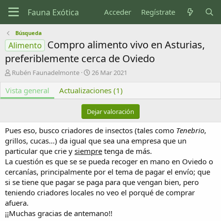
Acceder
Regístrate
Búsqueda
Compro alimento vivo en Asturias,
Alimento
preferiblemente cerca de Oviedo
A
F
Rubén Faunadelmonte
26 Mar 2021
u
e
Vista general
t
Actualizaciones (1)
c
o
h
r
a
Dejar valoración
d
e
Pues eso, busco criadores de insectos (tales como
Tenebrio
,
c
grillos, cucas...) da igual que sea una empresa que un
r
particular que crie y
siempre
tenga de más.
e
La cuestión es que se se pueda recoger en mano en Oviedo o
a
c
cercanías, principalmente por el tema de pagar el envío; que
i
si se tiene que pagar se paga para que vengan bien, pero
ó
teniendo criadores locales no veo el porqué de comprar
n
afuera.
¡¡Muchas gracias de antemano!!