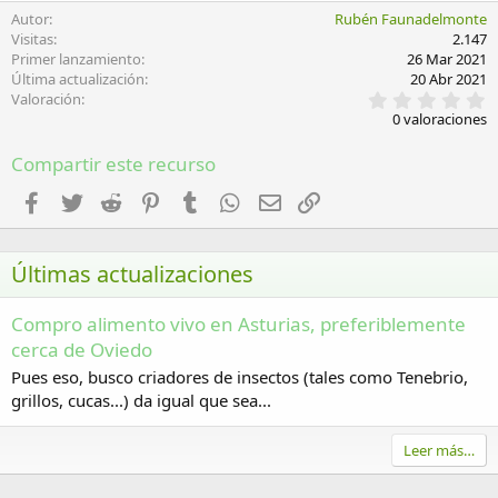
Autor
Rubén Faunadelmonte
Visitas
2.147
Primer lanzamiento
26 Mar 2021
Última actualización
20 Abr 2021
0
Valoración
,
0 valoraciones
0
0
Compartir este recurso
e
s
t
Facebook
Twitter
Reddit
Pinterest
Tumblr
WhatsApp
Email
Enlace
r
e
l
l
Últimas actualizaciones
a
(
s
Compro alimento vivo en Asturias, preferiblemente
)
cerca de Oviedo
Pues eso, busco criadores de insectos (tales como Tenebrio,
grillos, cucas...) da igual que sea...
Leer más…