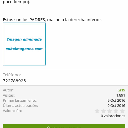
poco tiempo).
Estos son los PADRES, macho a la derecha inferior.
Teléfono
722788925
Autor
Grs9
Visitas
1.891
Primer lanzamiento
9 Oct 2016
Última actualización
9 Oct 2016
0
Valoración
,
0 valoraciones
0
0
e