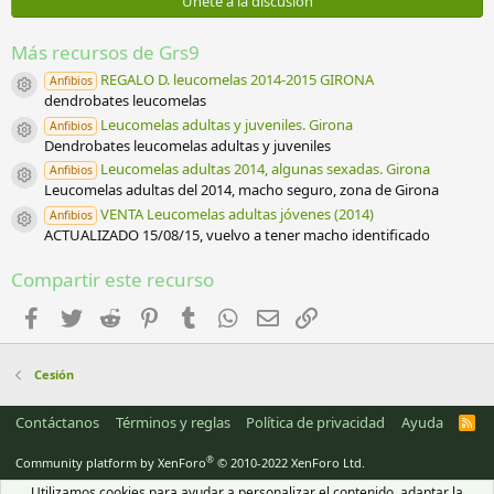
Únete a la discusión
s
t
r
Más recursos de Grs9
e
l
REGALO D. leucomelas 2014-2015 GIRONA
Anfibios
Icono del recurso
l
dendrobates leucomelas
a
Leucomelas adultas y juveniles. Girona
Anfibios
(
Icono del recurso
Dendrobates leucomelas adultas y juveniles
s
)
Leucomelas adultas 2014, algunas sexadas. Girona
Anfibios
Icono del recurso
Leucomelas adultas del 2014, macho seguro, zona de Girona
VENTA Leucomelas adultas jóvenes (2014)
Anfibios
Icono del recurso
ACTUALIZADO 15/08/15, vuelvo a tener macho identificado
Compartir este recurso
Facebook
Twitter
Reddit
Pinterest
Tumblr
WhatsApp
Email
Enlace
Cesión
Contáctanos
Términos y reglas
Política de privacidad
Ayuda
R
S
S
®
Community platform by XenForo
© 2010-2022 XenForo Ltd.
Utilizamos cookies para ayudar a personalizar el contenido, adaptar la