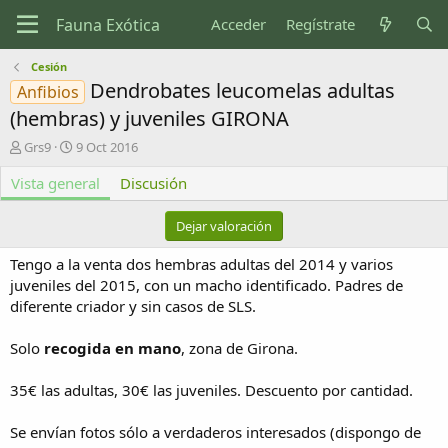
Acceder
Regístrate
Cesión
Dendrobates leucomelas adultas
Anfibios
(hembras) y juveniles GIRONA
A
F
Grs9
9 Oct 2016
u
e
Vista general
t
c
Discusión
o
h
r
a
Dejar valoración
d
e
Tengo a la venta dos hembras adultas del 2014 y varios
c
juveniles del 2015, con un macho identificado. Padres de
r
diferente criador y sin casos de SLS.
e
a
c
Solo
recogida en mano
, zona de Girona.
i
ó
35€ las adultas, 30€ las juveniles. Descuento por cantidad.
n
Se envían fotos sólo a verdaderos interesados (dispongo de