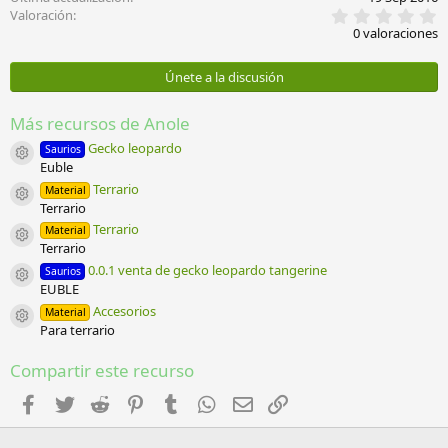
0
Valoración
,
0 valoraciones
0
0
e
Únete a la discusión
s
t
r
Más recursos de Anole
e
l
Gecko leopardo
Saurios
Icono del recurso
l
Euble
a
Terrario
Material
(
Icono del recurso
Terrario
s
)
Terrario
Material
Icono del recurso
Terrario
0.0.1 venta de gecko leopardo tangerine
Saurios
Icono del recurso
EUBLE
Accesorios
Material
Icono del recurso
Para terrario
Compartir este recurso
Facebook
Twitter
Reddit
Pinterest
Tumblr
WhatsApp
Email
Enlace