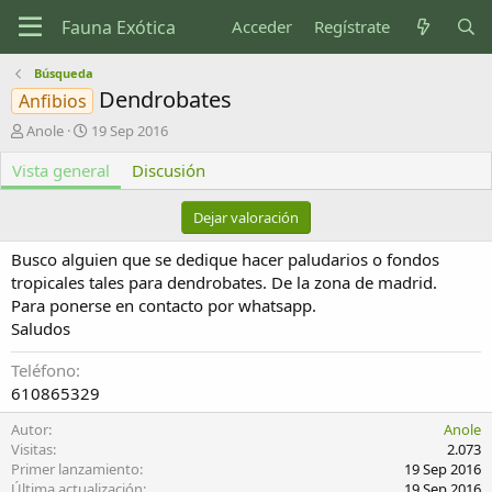
Acceder
Regístrate
Búsqueda
Dendrobates
Anfibios
A
F
Anole
19 Sep 2016
u
e
Vista general
t
c
Discusión
o
h
r
a
Dejar valoración
d
e
Busco alguien que se dedique hacer paludarios o fondos
c
tropicales tales para dendrobates. De la zona de madrid.
r
Para ponerse en contacto por whatsapp.
e
Saludos
a
c
i
Teléfono
ó
610865329
n
Autor
Anole
Visitas
2.073
Primer lanzamiento
19 Sep 2016
Última actualización
19 Sep 2016