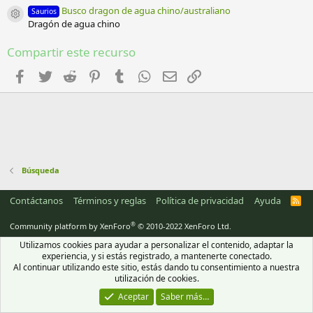
s
Busco dragon de agua chino/australiano
Saurios
t
Icono del recurso
Dragón de agua chino
r
e
l
Compartir este recurso
l
a
Facebook
Twitter
Reddit
Pinterest
Tumblr
WhatsApp
Email
Enlace
(
s
)
Búsqueda
Contáctanos
Términos y reglas
Política de privacidad
Ayuda
R
S
S
®
Community platform by XenForo
© 2010-2022 XenForo Ltd.
Utilizamos cookies para ayudar a personalizar el contenido, adaptar la
experiencia, y si estás registrado, a mantenerte conectado.
Al continuar utilizando este sitio, estás dando tu consentimiento a nuestra
utilización de cookies.
Aceptar
Saber más…