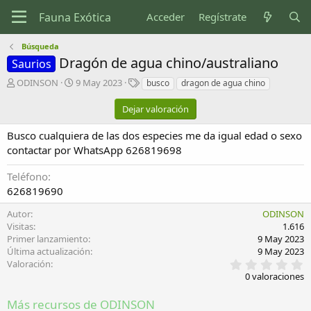
Acceder
Regístrate
Búsqueda
Dragón de agua chino/australiano
Saurios
A
F
E
ODINSON
9 May 2023
busco
dragon de agua chino
u
e
t
t
c
i
Dejar valoración
o
h
q
r
a
u
Busco cualquiera de las dos especies me da igual edad o sexo
d
e
contactar por WhatsApp 626819698
e
t
c
a
Teléfono
r
s
626819690
e
a
Autor
ODINSON
c
Visitas
1.616
i
Primer lanzamiento
9 May 2023
ó
Última actualización
9 May 2023
n
0
Valoración
,
0 valoraciones
0
0
Más recursos de ODINSON
e