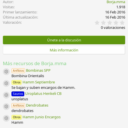
Autor
Borja.mma
Visitas
1.918
Primer lanzamiento
16 Feb 2016
Última actualización
16 Feb 2016
0
Valoración
,
0 valoraciones
0
0
e
Únete a la discusión
s
t
Más información
r
e
l
Más recursos de Borja.mma
l
a
Bombinas SPP
Anfibios
(
Icono del recurso
Bombina Orientalis
s
)
Hamm Septiembre
Otros
Icono del recurso
Se bajan y suben encargos de Hamm.
Uroplatus Henkeli CB
Saurios
Icono del recurso
uroplatus
Dendrobates
Anfibios
Icono del recurso
dendrobates
Hamm Junio Encargos
Otros
Icono del recurso
Hamm