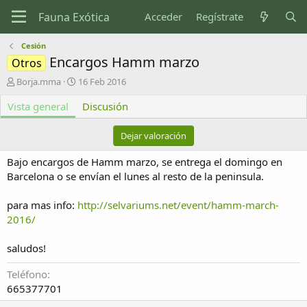
Acceder
Regístrate
Cesión
Encargos Hamm marzo
Otros
A
F
Borja.mma
16 Feb 2016
u
e
Vista general
t
c
Discusión
o
h
r
a
Dejar valoración
d
e
Bajo encargos de Hamm marzo, se entrega el domingo en
c
Barcelona o se envían el lunes al resto de la peninsula.
r
e
para mas info:
a
http://selvariums.net/event/hamm-march-
c
2016/
i
ó
saludos!
n
Teléfono
665377701