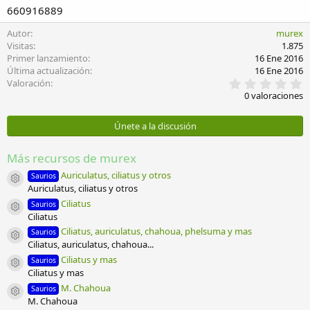
660916889
Autor
murex
Visitas
1.875
Primer lanzamiento
16 Ene 2016
Última actualización
16 Ene 2016
0
Valoración
,
0 valoraciones
0
0
e
Únete a la discusión
s
t
r
Más recursos de murex
e
l
Auriculatus, ciliatus y otros
Saurios
Icono del recurso
l
Auriculatus, ciliatus y otros
a
Ciliatus
Saurios
(
Icono del recurso
Ciliatus
s
)
Ciliatus, auriculatus, chahoua, phelsuma y mas
Saurios
Icono del recurso
Ciliatus, auriculatus, chahoua...
Ciliatus y mas
Saurios
Icono del recurso
Ciliatus y mas
M. Chahoua
Saurios
Icono del recurso
M. Chahoua