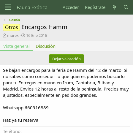
Acceder
Regístrate
Cesión
Encargos Hamm
Otros
A
F
murex
16 Ene 2016
u
e
Vista general
t
c
Discusión
o
h
r
a
Dejar valoración
d
e
Se bajan encargos para la feria de Hamm del 12 de marzo. Si
c
no sabes como conseguir lo que quieres podemos buscarlo
r
para ti. Entregas en mano en Irum, Cantabria, Bilbao y
e
Madrid. Envios 12 horas al resto de la peninsula. Precios muy
a
c
ajustados, especialmente en pedidos grandes.
i
ó
Whatsapp 660916889
n
Haz ya tu reserva
Teléfono