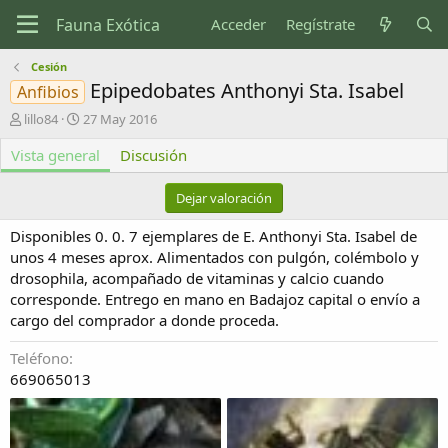
Acceder
Regístrate
Cesión
Epipedobates Anthonyi Sta. Isabel
Anfibios
A
F
lillo84
27 May 2016
u
e
Vista general
t
c
Discusión
o
h
r
a
Dejar valoración
d
e
Disponibles 0. 0. 7 ejemplares de E. Anthonyi Sta. Isabel de
c
unos 4 meses aprox. Alimentados con pulgón, colémbolo y
r
drosophila, acompañado de vitaminas y calcio cuando
e
corresponde. Entrego en mano en Badajoz capital o envío a
a
c
cargo del comprador a donde proceda.
i
ó
Teléfono
n
669065013