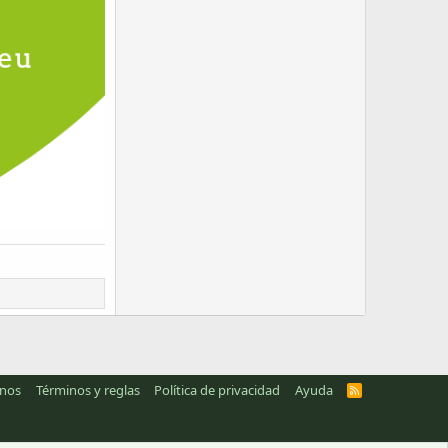
anos
Términos y reglas
Política de privacidad
Ayuda
R
S
S