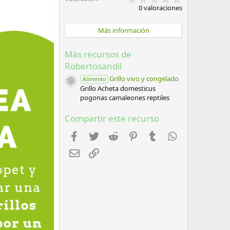
,
0 valoraciones
0
0
e
Más información
s
t
r
Más recursos de
e
Robertosandil
l
l
Grillo vivo y congelado
Alimento
a
Icono del recurso
Grillo Acheta domesticus
(
s
pogonas camaleones reptiles
)
Compartir este recurso
Facebook
Twitter
Reddit
Pinterest
Tumblr
WhatsApp
Email
Enlace