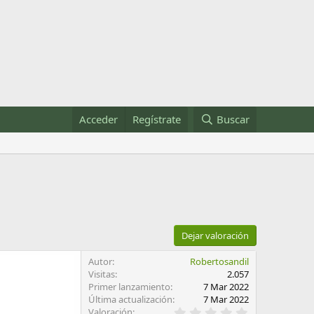
Acceder
Regístrate
Buscar
Dejar valoración
Autor
Robertosandil
Visitas
2.057
Primer lanzamiento
7 Mar 2022
Última actualización
7 Mar 2022
0
Valoración