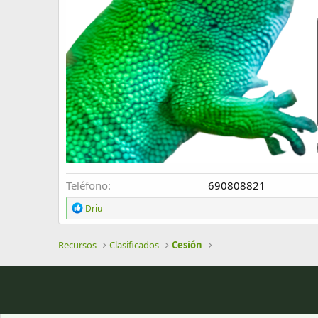
Teléfono
690808821
R
Driu
e
a
c
Recursos
Clasificados
Cesión
c
i
o
n
e
s