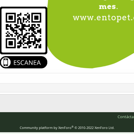
Contáct
®
Community platform by XenForo
© 2010-2022 XenForo Ltd.