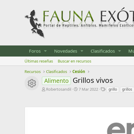
Foros
Novedades
Clasificados
Mu
Últimas reseñas
Buscar en recursos
Recursos
Clasificados
Cesión
Grillos vivos
Alimento
Icono del recurso
A
F
E
Robertosandil
7 Mar 2022
grillo
grillos
u
e
t
t
c
i
o
h
q
r
a
u
d
e
e
t
c
a
r
s