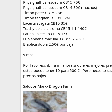
Physignathus lesueurii CB15 70€
e
Physignathus lesueurii CB14 80€ (machos)
a
c
Timon pater CB15 28€
i
Timon tangitanus CB15 26€
ó
Lacerta strigata CB15 35€
n
Trachylepis dichroma CB15 1.1 140€
Laudakia stellio CB15 15€
Euplepharis macularis CB15 25-30€
Blaptica dúbia 2.50€ por caja.
y mas !!
Por favor escribir a mí ahora si quieres mejores p
usted puede tener 10 para 500 € . Pero necesito sab
precios bajos.
Saludos Mark- Dragon Farm