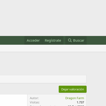
Acceder
Regístrate
Buscar
Dejar valoración
Autor
Dragon Farm
Visitas
1.737