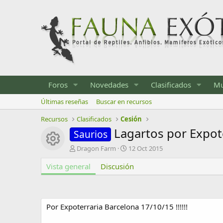
Foros
Novedades
Clasificados
Mu
Últimas reseñas
Buscar en recursos
Recursos
Clasificados
Cesión
Lagartos por Expot
Saurios
Icono del recurso
A
F
Dragon Farm
12 Oct 2015
u
e
Vista general
t
Discusión
c
o
h
r
a
d
e
Por Expoterraria Barcelona 17/10/15 !!!!!!
c
r