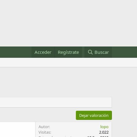
Acceder
Regístrate
Buscar
Dejar valoración
Autor
lopo
Visitas
2.022