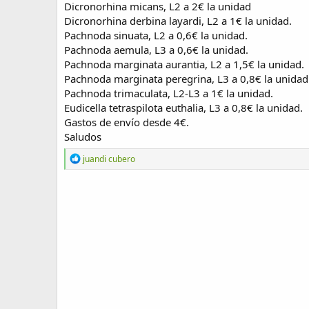
Dicronorhina micans, L2 a 2€ la unidad
e
Dicronorhina derbina layardi, L2 a 1€ la unidad.
a
c
Pachnoda sinuata, L2 a 0,6€ la unidad.
i
Pachnoda aemula, L3 a 0,6€ la unidad.
ó
Pachnoda marginata aurantia, L2 a 1,5€ la unidad.
n
Pachnoda marginata peregrina, L3 a 0,8€ la unidad
Pachnoda trimaculata, L2-L3 a 1€ la unidad.
Eudicella tetraspilota euthalia, L3 a 0,8€ la unidad.
Gastos de envío desde 4€.
Saludos
R
juandi cubero
e
a
c
c
i
o
n
e
s
: