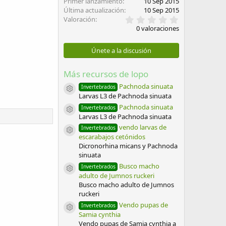
Primer lanzamiento
10 Sep 2015
Última actualización
10 Sep 2015
0
Valoración
,
0 valoraciones
0
0
e
Únete a la discusión
s
t
r
Más recursos de lopo
e
l
Pachnoda sinuata
Invertebrados
Icono del recurso
l
Larvas L3 de Pachnoda sinuata
a
Pachnoda sinuata
Invertebrados
(
Icono del recurso
Larvas L3 de Pachnoda sinuata
s
)
vendo larvas de
Invertebrados
Icono del recurso
escarabajos cetónidos
Dicronorhina micans y Pachnoda
sinuata
Busco macho
Invertebrados
Icono del recurso
adulto de Jumnos ruckeri
Busco macho adulto de Jumnos
ruckeri
Vendo pupas de
Invertebrados
Icono del recurso
Samia cynthia
Vendo pupas de Samia cynthia a