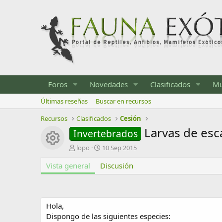
Foros
Novedades
Clasificados
Mu
Últimas reseñas
Buscar en recursos
Recursos
Clasificados
Cesión
Larvas de esc
Invertebrados
Icono del recurso
A
F
lopo
10 Sep 2015
u
e
Vista general
t
Discusión
c
o
h
r
a
d
e
Hola,
c
Dispongo de las siguientes especies:
r