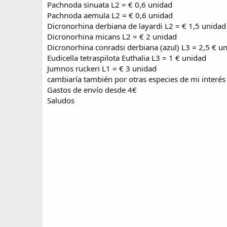
Pachnoda sinuata L2 = € 0,6 unidad
e
Pachnoda aemula L2 = € 0,6 unidad
a
c
Dicronorhina derbiana de layardi L2 = € 1,5 unidad
i
Dicronorhina micans L2 = € 2 unidad
ó
Dicronorhina conradsi derbiana (azul) L3 = 2,5 € u
n
Eudicella tetraspilota Euthalia L3 = 1 € unidad
Jumnos ruckeri L1 = € 3 unidad
cambiaría también por otras especies de mi interés
Gastos de envío desde 4€
Saludos