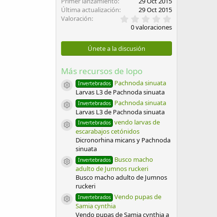
Primer lanzamiento
29 Oct 2015
Última actualización
29 Oct 2015
0
Valoración
,
0 valoraciones
0
0
e
Únete a la discusión
s
t
r
Más recursos de lopo
e
l
Pachnoda sinuata
Invertebrados
Icono del recurso
l
Larvas L3 de Pachnoda sinuata
a
Pachnoda sinuata
Invertebrados
(
Icono del recurso
Larvas L3 de Pachnoda sinuata
s
)
vendo larvas de
Invertebrados
Icono del recurso
escarabajos cetónidos
Dicronorhina micans y Pachnoda
sinuata
Busco macho
Invertebrados
Icono del recurso
adulto de Jumnos ruckeri
Busco macho adulto de Jumnos
ruckeri
Vendo pupas de
Invertebrados
Icono del recurso
Samia cynthia
Vendo pupas de Samia cynthia a