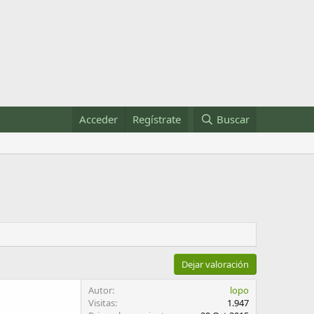
Acceder
Regístrate
Buscar
Dejar valoración
Autor
lopo
Visitas
1.947