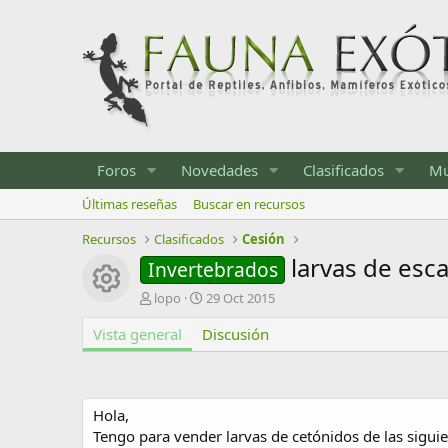
Foros
Novedades
Clasificados
Mu
Últimas reseñas
Buscar en recursos
Recursos
Clasificados
Cesión
larvas de esc
Invertebrados
Icono del recurso
A
F
lopo
29 Oct 2015
u
e
Vista general
t
Discusión
c
o
h
r
a
d
e
Hola,
c
Tengo para vender larvas de cetónidos de las siguie
r