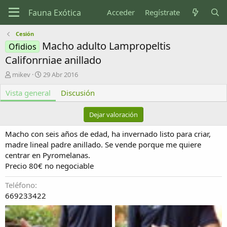
Acceder
Regístrate
Cesión
Macho adulto Lampropeltis
Ofidios
Califonrniae anillado
A
F
mikev
29 Abr 2016
u
e
Vista general
t
c
Discusión
o
h
r
a
Dejar valoración
d
e
Macho con seis años de edad, ha invernado listo para criar,
c
madre lineal padre anillado. Se vende porque me quiere
r
centrar en Pyromelanas.
e
Precio 80€ no negociable
a
c
i
Teléfono
ó
669233422
n