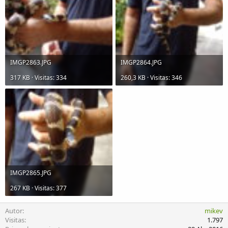
IMGP2863.JPG
IMGP2864.JPG
317 KB · Visitas: 334
260,3 KB · Visitas: 346
IMGP2865.JPG
267 KB · Visitas: 377
Autor
mikev
Visitas
1.797