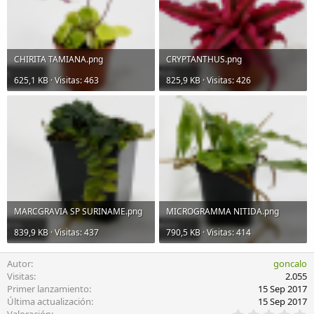
CHIRITA TAMIANA.png
CRYPTANTHUS.png
625,1 KB · Visitas: 463
825,9 KB · Visitas: 426
MARCGRAVIA SP SURINAME.png
MICROGRAMMA NITIDA.png
839,9 KB · Visitas: 437
790,5 KB · Visitas: 414
Autor
goncalo
Visitas
2.055
Primer lanzamiento
15 Sep 2017
Última actualización
15 Sep 2017
0