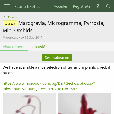
Acceder
Regístrate
Cesión
Marcgravia, Microgramma, Pyrrosia,
Otros
Mini Orchids
A
F
goncalo
15 Sep 2017
u
e
Vista general
t
c
Discusión
o
h
r
a
Dejar valoración
d
e
We have available a nice selection of terrarium plants check it
c
ou on:
r
e
https://www.facebook.com/pg/DartGeckos/photos/?
a
c
tab=album&album_id=590707381082543
i
ó
n