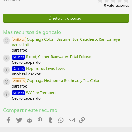
Valoración
,
0 valoraciones
0
0
e
Únete a la discusión
s
t
r
Más recursos de goncalo
e
l
Oophaga Colon, Bastimentos, Cauchero, Ranitomeya
Anfibios
Icono del recurso
l
Vanzolinii
a
dart frog
(
Blood, Cipher, Rainwater, Total Eclipse
s
Saurios
Icono del recurso
)
Gecko Leopardo
Nephrurus Levis Levis
Saurios
Icono del recurso
Knob tail geckos
Oophaga Histrionica Redhead y Isla Colon
Anfibios
Icono del recurso
dart frog
WY Fire Trempers
Saurios
Icono del recurso
Gecko Leopardo
Compartir este recurso
Facebook
Twitter
Reddit
Pinterest
Tumblr
WhatsApp
Email
Enlace