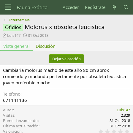
Acceder
Regístrate
Intercambio
Molorus x obsoleta leucistica
Ofidios
A
F
Luis147
31 Oct 2018
u
e
Vista general
t
c
Discusión
o
h
r
a
Dejar valoración
d
e
Cambiaria molorus macho de este año 80 cm aprox
c
comiendo y mudando perfectamente por obsoleta leucistica
r
joven preferible macho
e
a
Teléfono
c
i
671141136
ó
Autor
n
Luis147
Visitas
2.329
Primer lanzamiento
31 Oct 2018
Última actualización
31 Oct 2018
0
Valoración