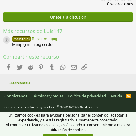
,
0 valoraciones
0
0
e
Únete a la discusión
s
t
r
Más recursos de Luis147
e
l
Busco minipig
Mamíferos
Icono del recurso
l
Minipig mini pig cerdo
a
(
Compartir este recurso
s
)
Facebook
Twitter
Reddit
Pinterest
Tumblr
WhatsApp
Email
Enlace
Intercambio
Contáctanos
Términos y reglas
Política de privacidad
Ayuda
R
S
S
®
Community platform by XenForo
© 2010-2022 XenForo Ltd.
Utilizamos cookies para ayudar a personalizar el contenido, adaptar la
experiencia, y si estás registrado, a mantenerte conectado.
Al continuar utilizando este sitio, estás dando tu consentimiento a nuestra
utilización de cookies.