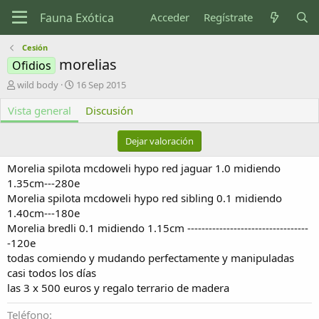
Acceder
Regístrate
Cesión
morelias
Ofidios
A
F
wild body
16 Sep 2015
u
e
Vista general
t
c
Discusión
o
h
r
a
Dejar valoración
d
e
Morelia spilota mcdoweli hypo red jaguar 1.0 midiendo
c
1.35cm---280e
r
Morelia spilota mcdoweli hypo red sibling 0.1 midiendo
e
1.40cm---180e
a
c
Morelia bredli 0.1 midiendo 1.15cm ----------------------------------
i
-120e
ó
todas comiendo y mudando perfectamente y manipuladas
n
casi todos los días
las 3 x 500 euros y regalo terrario de madera
Teléfono