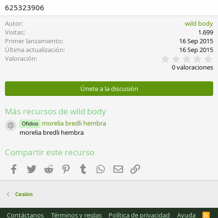
625323906
Autor
wild body
Visitas
1.699
Primer lanzamiento
16 Sep 2015
Última actualización
16 Sep 2015
0
Valoración
,
0 valoraciones
0
0
e
Únete a la discusión
s
t
r
Más recursos de wild body
e
l
morelia bredli hembra
Ofidios
Icono del recurso
l
morelia bredli hembra
a
(
Compartir este recurso
s
)
Facebook
Twitter
Reddit
Pinterest
Tumblr
WhatsApp
Email
Enlace
Cesión
Contáctanos
Términos y reglas
Política de privacidad
Ayuda
R