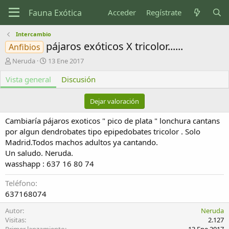
Acceder
Regístrate
Intercambio
pájaros exóticos X tricolor......
Anfibios
A
F
Neruda
13 Ene 2017
u
e
Vista general
t
c
Discusión
o
h
r
a
Dejar valoración
d
e
Cambiaría pájaros exoticos " pico de plata " lonchura cantans
c
por algun dendrobates tipo epipedobates tricolor . Solo
r
Madrid.Todos machos adultos ya cantando.
e
Un saludo. Neruda.
a
c
wasshapp : 637 16 80 74
i
ó
Teléfono
n
637168074
Autor
Neruda
Visitas
2.127