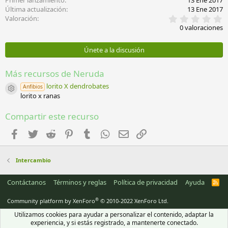
Primer lanzamiento
13 Ene 2017
Última actualización
13 Ene 2017
0
Valoración
,
0 valoraciones
0
0
e
Únete a la discusión
s
t
r
Más recursos de Neruda
e
l
lorito X dendrobates
Anfibios
Icono del recurso
l
lorito x ranas
a
(
Compartir este recurso
s
)
Facebook
Twitter
Reddit
Pinterest
Tumblr
WhatsApp
Email
Enlace
Intercambio
Contáctanos
Términos y reglas
Política de privacidad
Ayuda
R
S
S
®
Community platform by XenForo
© 2010-2022 XenForo Ltd.
Utilizamos cookies para ayudar a personalizar el contenido, adaptar la
experiencia, y si estás registrado, a mantenerte conectado.