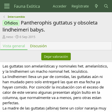
Acceder
Regístrate
Intercambio
Pantherophis guttatus y obsoleta
Ofidios
lindheimeri babys.
A
F
neso
6 Sep 2015
u
e
Vista general
t
c
Discusión
o
h
r
a
Dejar valoración
d
e
Las guttatas son amelanísticas y nominales het. amelanístico,
c
y la lindheimeri un macho nominal het. lecuístico.
r
La lindheimeri lleva un par de comidas, las guttatas aún ni
e
han mudado pero solo entregaré las que en esa fecha ya
a
c
hayan comido. Por coincidir la incubación con el exceso de
i
calor de este verano algunas presentan algún bulto en la
ó
columna, que normalmente va a menos, pero otras estan
n
perfectas.
La madre de las guttatas (albina) tiene un color naranja muy