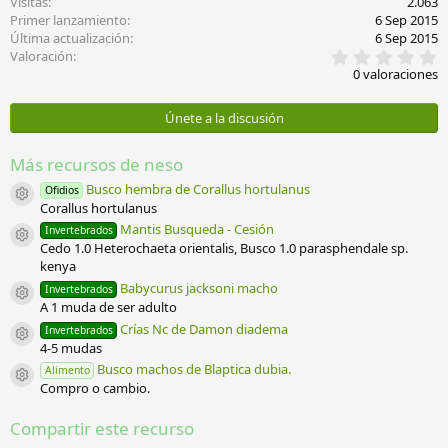
Visitas
2.063
c
Primer lanzamiento
6 Sep 2015
i
Última actualización
6 Sep 2015
o
0
Valoración
n
,
e
0 valoraciones
0
s
0
:
e
Únete a la discusión
s
t
r
Más recursos de neso
e
l
Busco hembra de Corallus hortulanus
Ofidios
Icono del recurso
l
Corallus hortulanus
a
Mantis Busqueda - Cesión
Invertebrados
(
Icono del recurso
Cedo 1.0 Heterochaeta orientalis, Busco 1.0 parasphendale sp.
s
)
kenya
Babycurus jacksoni macho
Invertebrados
Icono del recurso
A 1 muda de ser adulto
Crías Nc de Damon diadema
Invertebrados
Icono del recurso
4-5 mudas
Busco machos de Blaptica dubia.
Alimento
Icono del recurso
Compro o cambio.
Compartir este recurso