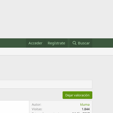
Acceder
Regístrate
Buscar
Dejar valoración
Autor
kluma
Visitas
1.844