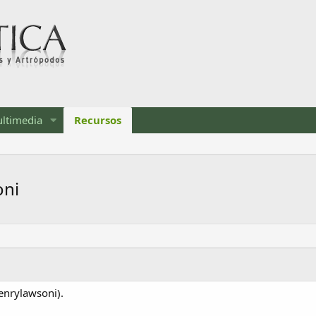
ltimedia
Recursos
oni
enrylawsoni).