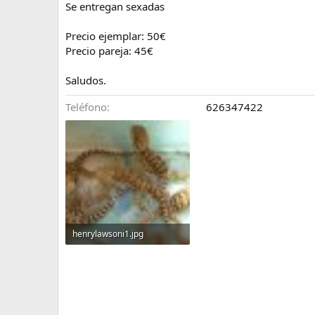
Se entregan sexadas
e
a
c
Precio ejemplar: 50€
i
Precio pareja: 45€
ó
n
Saludos.
Teléfono
626347422
henrylawsoni1.jpg
131,6 KB · Visitas: 354