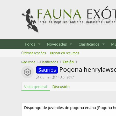
Foros
Novedades
Clasificados
Mu
Últimas reseñas
Buscar en recursos
Recursos
Clasificados
Cesión
Pogona henrylaws
Saurios
Icono del recurso
A
F
kluma
14 Abr 2017
u
e
Vista general
t
Discusión
c
o
h
r
a
d
e
Dispongo de juveniles de pogona enana (Pogona h
c
r