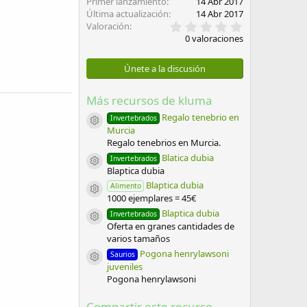
Primer lanzamiento
14 Abr 2017
Última actualización
14 Abr 2017
0
Valoración
,
0 valoraciones
0
0
e
Únete a la discusión
s
t
r
Más recursos de kluma
e
l
Regalo tenebrio en
Invertebrados
Icono del recurso
l
Murcia
a
Regalo tenebrios en Murcia.
(
Blatica dubia
s
Invertebrados
Icono del recurso
)
Blaptica dubia
Blaptica dubia
Alimento
Icono del recurso
1000 ejemplares = 45€
Blaptica dubia
Invertebrados
Icono del recurso
Oferta en granes cantidades de
varios tamaños
Pogona henrylawsoni
Saurios
Icono del recurso
juveniles
Pogona henrylawsoni
Compartir este recurso