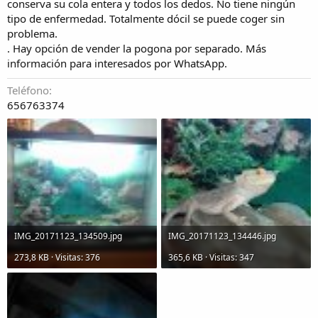
conserva su cola entera y todos los dedos. No tiene ningún
tipo de enfermedad. Totalmente dócil se puede coger sin
problema.
. Hay opción de vender la pogona por separado. Más
información para interesados por WhatsApp.
Teléfono
656763374
IMG_20171123_134509.jpg
IMG_20171123_134446.jpg
273,8 KB · Visitas: 376
365,6 KB · Visitas: 347