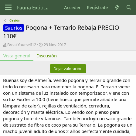
Acceder
Regístrate
Cesión
Pogona + Terrario Rebaja PRECIO
Saurios
110€
A
F
BreakYourself12
29 Nov 2017
u
e
Vista general
t
Discusión
c
o
h
r
a
Dejar valoración
d
e
Buenas soy de Almería. Vendo pogona y Terrario grande con
c
todo lo necesario para mantener la pogona. El Terrario viene
r
con un sistema de luz instalado con temporizador, viene con
e
su luz ExoTerra 10.0 (tiene hueco que permite añadirle una
a
c
lámpara de calor), rejillas de ventilación, cerradura,
i
decoración y manta eléctrica. Lo vendo con pienso para
ó
pogona y bote de vitaminas. También incluyo un saco grande
n
de sustrato de fibra de coco para su Terrario. La pogona es un
macho juvenil adulto de unos 2 años perfectamente cuidada,