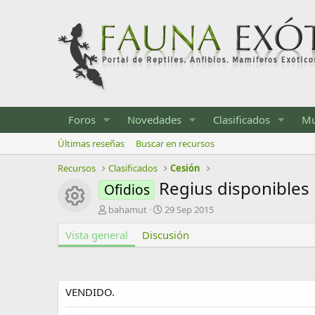
Foros
Novedades
Clasificados
Mu
Últimas reseñas
Buscar en recursos
Recursos
Clasificados
Cesión
Regius disponibles
Ofidios
Icono del recurso
A
F
bahamut
29 Sep 2015
u
e
Vista general
t
Discusión
c
o
h
r
a
d
e
VENDIDO.
c
r