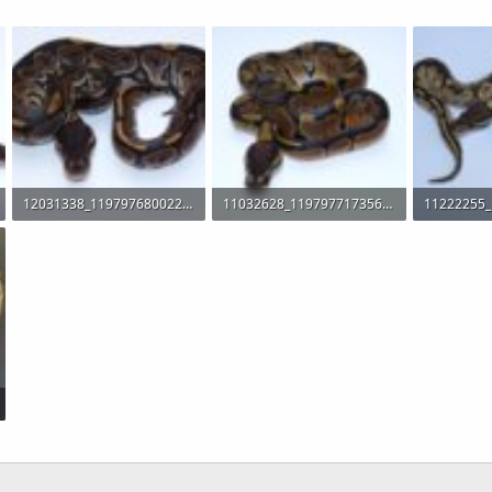
12031338_1197976800229009_2129652322211838066_o.jpg
11032628_1197977173562305_5333929988632500114_o.jpg
212,9 KB · Visitas: 371
159,4 KB · Visitas: 401
140,2 KB · 