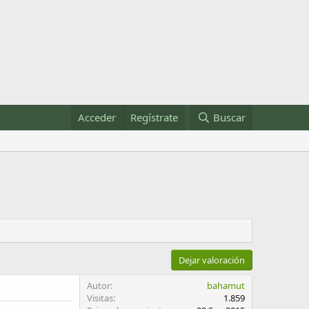
Acceder
Regístrate
Buscar
Dejar valoración
Autor
bahamut
Visitas
1.859