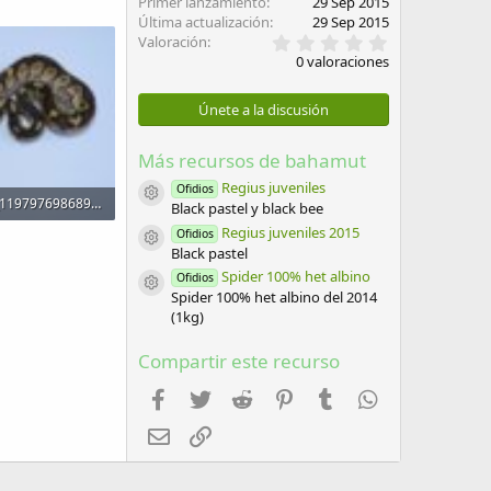
Primer lanzamiento
29 Sep 2015
Última actualización
29 Sep 2015
0
Valoración
,
0 valoraciones
0
0
e
Únete a la discusión
s
t
r
Más recursos de bahamut
e
l
Regius juveniles
Ofidios
Icono del recurso
11222255_1197976986895657_8326399532247221417_o.jpg
l
Black pastel y black bee
a
Regius juveniles 2015
Ofidios
Visitas: 390
(
Icono del recurso
Black pastel
s
)
Spider 100% het albino
Ofidios
Icono del recurso
Spider 100% het albino del 2014
(1kg)
Compartir este recurso
Facebook
Twitter
Reddit
Pinterest
Tumblr
WhatsApp
Email
Enlace