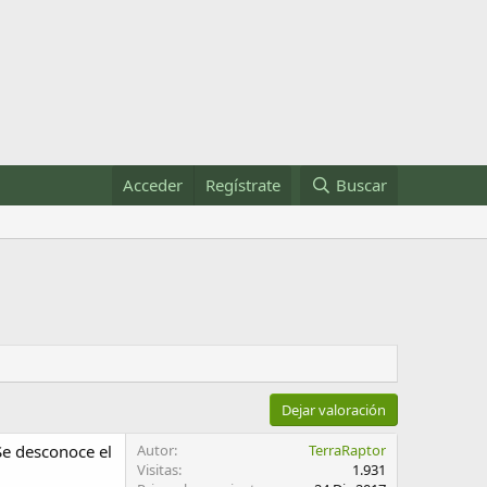
Acceder
Regístrate
Buscar
Dejar valoración
Se desconoce el
Autor
TerraRaptor
Visitas
1.931