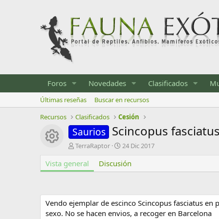
Foros
Novedades
Clasificados
Mu
Últimas reseñas
Buscar en recursos
Recursos
Clasificados
Cesión
Scincopus fasciatu
Saurios
Icono del recurso
A
F
TerraRaptor
24 Dic 2017
u
e
Vista general
t
Discusión
c
o
h
r
a
d
e
Vendo ejemplar de escinco Scincopus fasciatus en p
c
sexo. No se hacen envios, a recoger en Barcelona
r