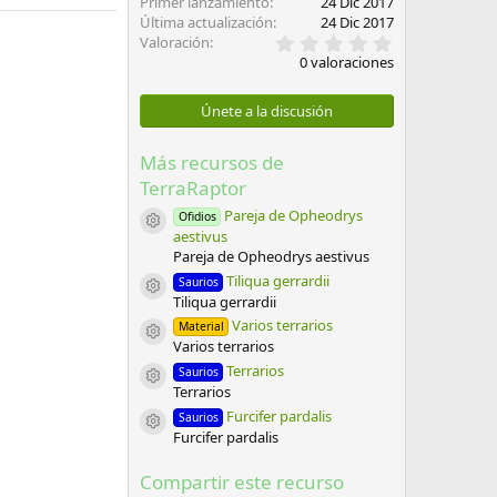
Primer lanzamiento
24 Dic 2017
Última actualización
24 Dic 2017
0
Valoración
,
0 valoraciones
0
0
e
Únete a la discusión
s
t
r
Más recursos de
e
TerraRaptor
l
l
Pareja de Opheodrys
Ofidios
a
Icono del recurso
aestivus
(
s
Pareja de Opheodrys aestivus
)
Tiliqua gerrardii
Saurios
Icono del recurso
Tiliqua gerrardii
Varios terrarios
Material
Icono del recurso
Varios terrarios
Terrarios
Saurios
Icono del recurso
Terrarios
Furcifer pardalis
Saurios
Icono del recurso
Furcifer pardalis
Compartir este recurso