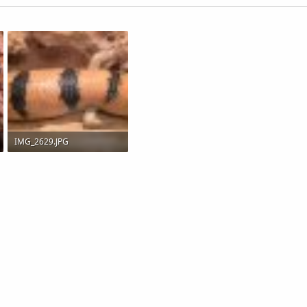
IMG_2629.JPG
205,7 KB · Visitas: 399