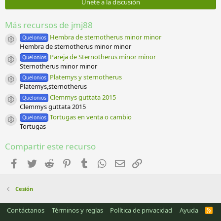
e
Únete a la discusión
s
t
r
Más recursos de jmj88
e
l
Hembra de sternotherus minor minor
Quelonios
Icono del recurso
l
Hembra de sternotherus minor minor
a
Pareja de Sternotherus minor minor
Quelonios
(
Icono del recurso
Sternotherus minor minor
s
)
Platemys y sternotherus
Quelonios
Icono del recurso
Platemys,sternotherus
Clemmys guttata 2015
Quelonios
Icono del recurso
Clemmys guttata 2015
Tortugas en venta o cambio
Quelonios
Icono del recurso
Tortugas
Compartir este recurso
Facebook
Twitter
Reddit
Pinterest
Tumblr
WhatsApp
Email
Enlace
Cesión
Contáctanos
Términos y reglas
Política de privacidad
Ayuda
R
S