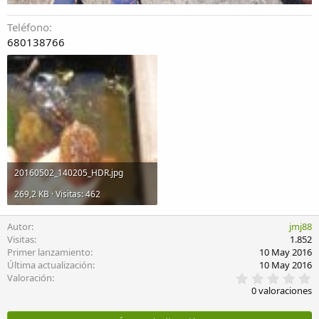
Teléfono
680138766
20160502_140205_HDR.jpg
269,2 KB · Visitas: 462
Autor
jmj88
Visitas
1.852
Primer lanzamiento
10 May 2016
Última actualización
10 May 2016
0
Valoración
,
0 valoraciones
0
0