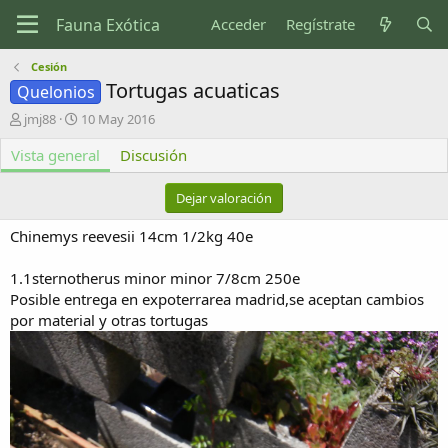
Acceder
Regístrate
Cesión
Tortugas acuaticas
Quelonios
A
F
jmj88
10 May 2016
u
e
Vista general
t
c
Discusión
o
h
r
a
Dejar valoración
d
e
Chinemys reevesii 14cm 1/2kg 40e
c
r
1.1sternotherus minor minor 7/8cm 250e
e
Posible entrega en expoterrarea madrid,se aceptan cambios
a
c
por material y otras tortugas
i
ó
n