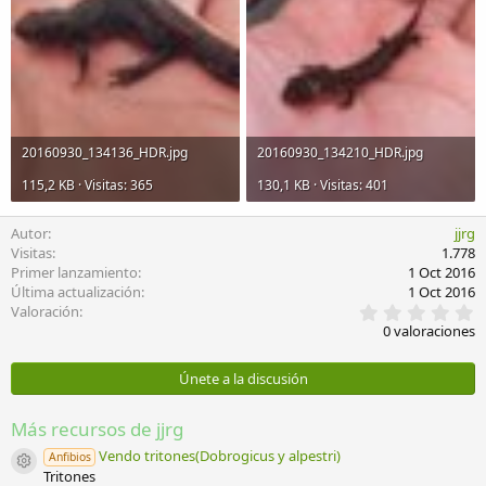
20160930_134136_HDR.jpg
20160930_134210_HDR.jpg
115,2 KB · Visitas: 365
130,1 KB · Visitas: 401
Autor
jjrg
Visitas
1.778
Primer lanzamiento
1 Oct 2016
Última actualización
1 Oct 2016
0
Valoración
,
0 valoraciones
0
0
e
Únete a la discusión
s
t
r
Más recursos de jjrg
e
l
Vendo tritones(Dobrogicus y alpestri)
Anfibios
Icono del recurso
l
Tritones