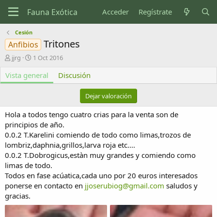
Acceder
Regístrate
Cesión
Tritones
Anfibios
A
F
jjrg
1 Oct 2016
u
e
Vista general
t
c
Discusión
o
h
r
a
Dejar valoración
d
e
Hola a todos tengo cuatro crias para la venta son de
c
principios de año.
r
0.0.2 T.Karelini comiendo de todo como limas,trozos de
e
lombriz,daphnia,grillos,larva roja etc....
a
c
0.0.2 T.Dobrogicus,estàn muy grandes y comiendo como
i
limas de todo.
ó
Todos en fase acúatica,cada uno por 20 euros interesados
n
ponerse en contacto en
jjoserubiog@gmail.com
saludos y
gracias.