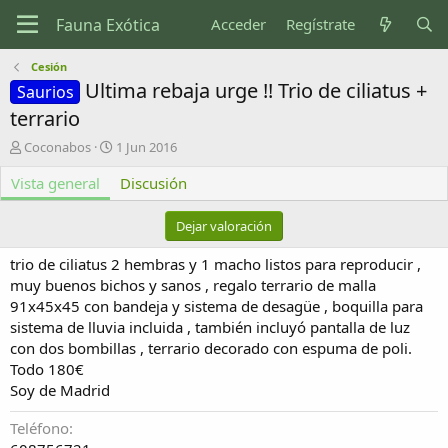
Acceder
Regístrate
Cesión
Ultima rebaja urge !! Trio de ciliatus +
Saurios
terrario
A
F
Coconabos
1 Jun 2016
u
e
Vista general
t
c
Discusión
o
h
r
a
Dejar valoración
d
e
trio de ciliatus 2 hembras y 1 macho listos para reproducir ,
c
muy buenos bichos y sanos , regalo terrario de malla
r
91x45x45 con bandeja y sistema de desagüe , boquilla para
e
sistema de lluvia incluida , también incluyó pantalla de luz
a
c
con dos bombillas , terrario decorado con espuma de poli.
i
Todo 180€
ó
Soy de Madrid
n
Teléfono