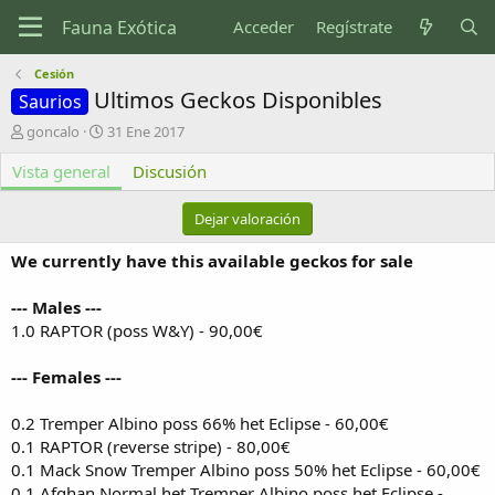
Acceder
Regístrate
Cesión
Ultimos Geckos Disponibles
Saurios
A
F
goncalo
31 Ene 2017
u
e
Vista general
t
c
Discusión
o
h
r
a
Dejar valoración
d
e
We currently have this available geckos for sale
c
r
--- Males ---
e
1.0 RAPTOR (poss W&Y) - 90,00€
a
c
i
--- Females ---
ó
n
0.2 Tremper Albino poss 66% het Eclipse - 60,00€
0.1 RAPTOR (reverse stripe) - 80,00€
0.1 Mack Snow Tremper Albino poss 50% het Eclipse - 60,00€
0.1 Afghan Normal het Tremper Albino poss het Eclipse -