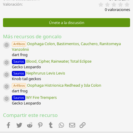
0
Valoración
,
0 valoraciones
0
0
e
Únete a la discusión
s
t
r
Más recursos de goncalo
e
l
Oophaga Colon, Bastimentos, Cauchero, Ranitomeya
Anfibios
Icono del recurso
l
Vanzolinii
a
dart frog
(
Blood, Cipher, Rainwater, Total Eclipse
s
Saurios
Icono del recurso
)
Gecko Leopardo
Nephrurus Levis Levis
Saurios
Icono del recurso
Knob tail geckos
Oophaga Histrionica Redhead y Isla Colon
Anfibios
Icono del recurso
dart frog
WY Fire Trempers
Saurios
Icono del recurso
Gecko Leopardo
Compartir este recurso
Facebook
Twitter
Reddit
Pinterest
Tumblr
WhatsApp
Email
Enlace