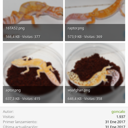
16TA52.png
raptor.png
566,4 KB · Visitas: 377
573,9 KB · Visitas: 369
aptor.png
wyafghan.png
637,3 KB · Visitas: 415
646,4 KB · Visitas: 358
Autor
goncalo
Visitas
1.937
Primer lanzamiento
31 Ene 2017
Última actualización
31 Ene 2017