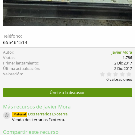
Teléfono
655461514
Autor
Javier Mora
Visitas
1.786
Primer lanzamiento
2 Dic 2017
Última actualización
2 Dic 2017
0
Valoración
,
0 valoraciones
0
0
e
Únete a la discusión
s
t
r
Más recursos de Javier Mora
e
l
Dos terrarios Exoterra.
Material
Icono del recurso
l
Vendo dos terrarios Exoterra.
a
(
Compartir este recurso
s