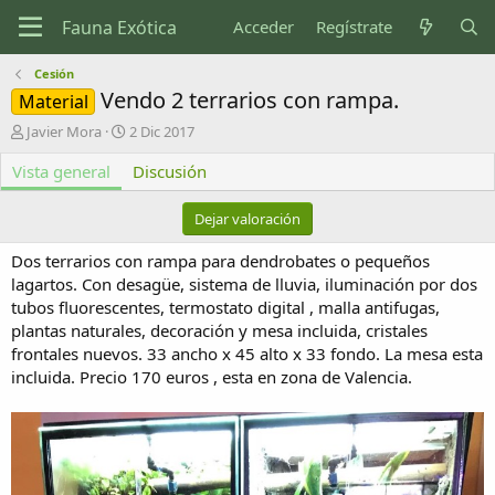
Acceder
Regístrate
Cesión
Vendo 2 terrarios con rampa.
Material
A
F
Javier Mora
2 Dic 2017
u
e
Vista general
t
c
Discusión
o
h
r
a
Dejar valoración
d
e
Dos terrarios con rampa para dendrobates o pequeños
c
lagartos. Con desagüe, sistema de lluvia, iluminación por dos
r
tubos fluorescentes, termostato digital , malla antifugas,
e
plantas naturales, decoración y mesa incluida, cristales
a
c
frontales nuevos. 33 ancho x 45 alto x 33 fondo. La mesa esta
i
incluida. Precio 170 euros , esta en zona de Valencia.
ó
n