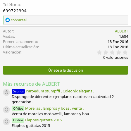
Teléfono
699722394
R
cobrareal
e
a
Autor
ALBERT
c
Visitas
1.684
c
Primer lanzamiento
18 Ene 2016
i
Última actualización
18 Ene 2016
o
0
Valoración
n
,
e
0 valoraciones
0
s
0
:
e
Únete a la discusión
s
t
r
Más recursos de ALBERT
e
l
Paroedura stumpffi , Coleonix elegans .
Saurios
Icono del recurso
l
Dispongo de diferentes ejemplares nacidos en cautividad 2
a
generacion .
(
Morelias , lampros y boas , venta .
s
Ofidios
Icono del recurso
)
Venta de morelias mcdowelli , lampros y boa
Elaphes guttata 2015
Ofidios
Icono del recurso
Elaphes guttatas 2015