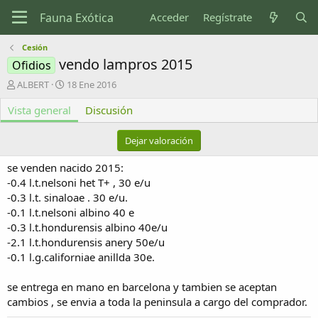
Acceder
Regístrate
Cesión
vendo lampros 2015
Ofidios
A
F
ALBERT
18 Ene 2016
u
e
Vista general
t
c
Discusión
o
h
r
a
Dejar valoración
d
e
se venden nacido 2015:
c
-0.4 l.t.nelsoni het T+ , 30 e/u
r
-0.3 l.t. sinaloae . 30 e/u.
e
-0.1 l.t.nelsoni albino 40 e
a
c
-0.3 l.t.hondurensis albino 40e/u
i
-2.1 l.t.hondurensis anery 50e/u
ó
-0.1 l.g.californiae anillda 30e.
n
se entrega en mano en barcelona y tambien se aceptan
cambios , se envia a toda la peninsula a cargo del comprador.