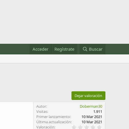
Acceder
Regístrate
Buscar
Dejar valoración
Autor
Doberman30
Visitas
1.911
Primer lanzamiento
10 Mar 2021
Última actualización
10 Mar 2021
0
Valoración