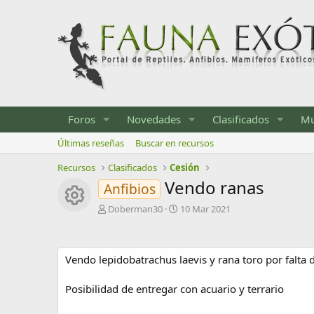
Foros
Novedades
Clasificados
Mu
Últimas reseñas
Buscar en recursos
Recursos
Clasificados
Cesión
Vendo ranas
Anfibios
Icono del recurso
A
F
Doberman30
10 Mar 2021
u
e
t
c
o
h
Vendo lepidobatrachus laevis y rana toro por falta
r
a
d
e
Posibilidad de entregar con acuario y terrario
c
r