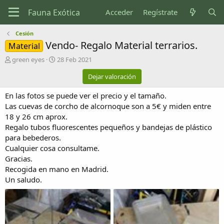
Acceder
Regístrate
Cesión
Vendo- Regalo Material terrarios.
Material
A
F
green eyes
28 Feb 2021
u
e
Dejar valoración
t
c
o
h
En las fotos se puede ver el precio y el tamaño.
r
a
d
Las cuevas de corcho de alcornoque son a 5€ y miden entre
e
18 y 26 cm aprox.
c
Regalo tubos fluorescentes pequeños y bandejas de plástico
r
para bebederos.
e
Cualquier cosa consultame.
a
Gracias.
c
i
Recogida en mano en Madrid.
ó
Un saludo.
n