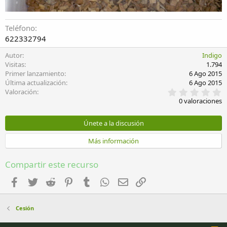
Teléfono
622332794
Autor
Indigo
Visitas
1.794
Primer lanzamiento
6 Ago 2015
Última actualización
6 Ago 2015
0
Valoración
,
0 valoraciones
0
0
e
Únete a la discusión
s
t
Más información
r
e
l
Compartir este recurso
l
a
Facebook
Twitter
Reddit
Pinterest
Tumblr
WhatsApp
Email
Enlace
(
s
)
Cesión