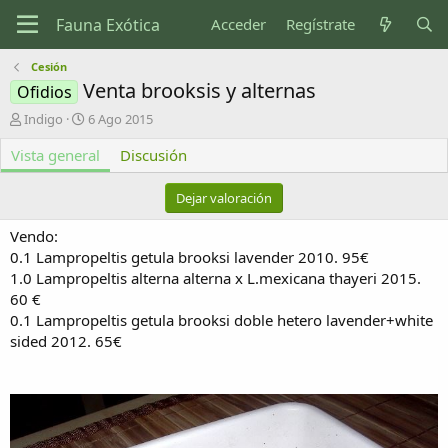
Acceder
Regístrate
Cesión
Venta brooksis y alternas
Ofidios
A
F
Indigo
6 Ago 2015
u
e
Vista general
t
c
Discusión
o
h
r
a
Dejar valoración
d
e
Vendo:
c
0.1 Lampropeltis getula brooksi lavender 2010. 95€
r
1.0 Lampropeltis alterna alterna x L.mexicana thayeri 2015.
e
60 €
a
c
0.1 Lampropeltis getula brooksi doble hetero lavender+white
i
sided 2012. 65€
ó
n